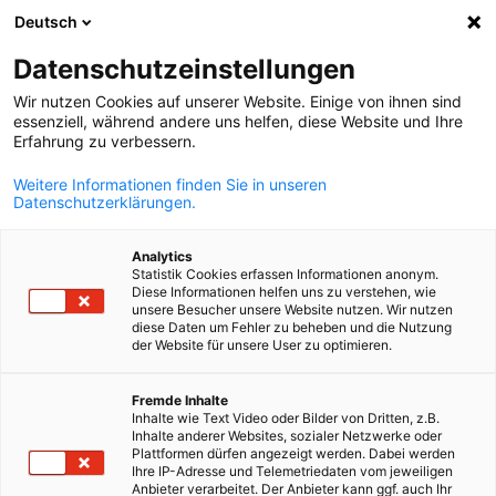
Deutsch
Abrir pesquisa
Abri
Fec
Datenschutzeinstellungen
Wir nutzen Cookies auf unserer Website. Einige von ihnen sind
essenziell, während andere uns helfen, diese Website und Ihre
Erfahrung zu verbessern.
Weitere Informationen finden Sie in unseren
Datenschutzerklärungen.
Analytics
Statistik Cookies erfassen Informationen anonym.
Diese Informationen helfen uns zu verstehen, wie
@Jungheinrich
unsere Besucher unsere Website nutzen. Wir nutzen
diese Daten um Fehler zu beheben und die Nutzung
Event
06/11/2025
der Website für unsere User zu optimieren.
Portuguese
Webinar members4members
Fremde Inhalte
Inhalte wie Text Video oder Bilder von Dritten, z.B.
com Jungheinrich: Automação
Inhalte anderer Websites, sozialer Netzwerke oder
Plattformen dürfen angezeigt werden. Dabei werden
de Intralogística: Potencie as
Ihre IP-Adresse und Telemetriedaten vom jeweiligen
Anbieter verarbeitet. Der Anbieter kann ggf. auch Ihr