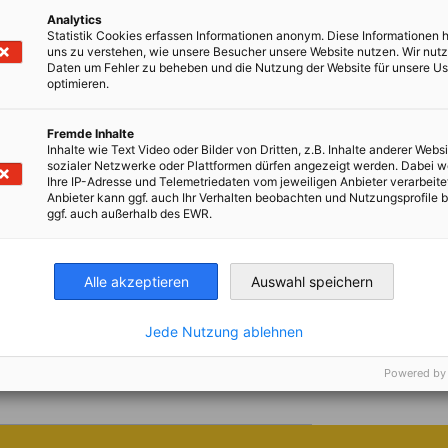
informações, bem como para a apresentação de
Analytics
 for textile decoration and
Statistik Cookies erfassen Informationen anonym. Diese Informationen 
uns zu verstehen, wie unsere Besucher unsere Website nutzen. Wir nut
Daten um Fehler zu beheben und die Nutzung der Website für unsere Us
próximas edições no
site
.
optimieren.
ção e promoção têxtil, reunindo fabricantes e
Fremde Inhalte
Inhalte wie Text Video oder Bilder von Dritten, z.B. Inhalte anderer Websi
xteis promocionais, uniformes e vestuário de
sozialer Netzwerke oder Plattformen dürfen angezeigt werden. Dabei 
écnicas de acabamento têxtil, como impressão
Ihre IP-Adresse und Telemetriedaten vom jeweiligen Anbieter verarbeite
e vision
Anbieter kann ggf. auch Ihr Verhalten beobachten und Nutzungsprofile b
em strass, gravação a laser e serigrafia. Seja
ggf. auch außerhalb des EWR.
xtil ou para expandir a rede de contactos
a para empresas e profissionais do setor.
Alle akzeptieren
Auswahl speichern
ial (machine vision). Reúne as principais
próximas edições no
site
.
próximas edições no
site
.
rocessamento de imagem e inteligência
próximas edições no
site
.
Jede Nutzung ablehnen
icina, mobilidade e muito mais.
ng, large format printing, light
Powered by
 próximas edições no
site
.
impressão de grande formato, publicidade