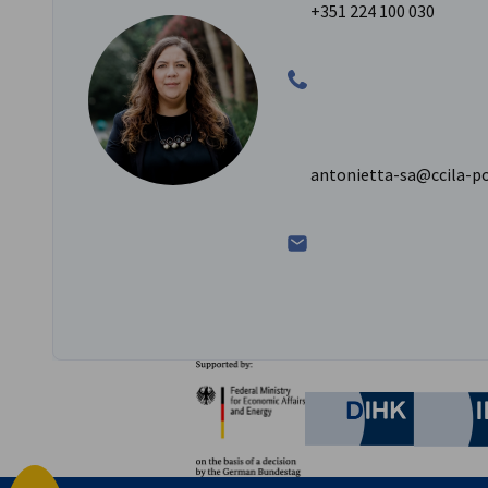
+351 224 100 030
antonietta-sa@ccila-p
Parceiros
Federal Ministry for Eco
German C