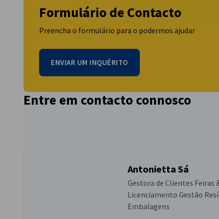
luminosa e digital signage. Reúne fabricantes, designers, 
Formulário de Contacto
das últimas inovações em comunicação visual, produção grá
públicos e comerciais.
Preencha o formulário para o podermos ajudar
Edições:
ENVIAR UM INQUÉRITO
A feira ocorre a
cada 2 anos
. Confira a data das 
Informações para Expositores e Visitantes
aqui
.
Entre em contacto connosco
Antonietta Sá
Gestora de Clientes Feiras 
Licenciamento Gestão Resí
Embalagens