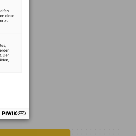
helfen
zen diese
er zu
tes,
werden
t. Der
ilden,