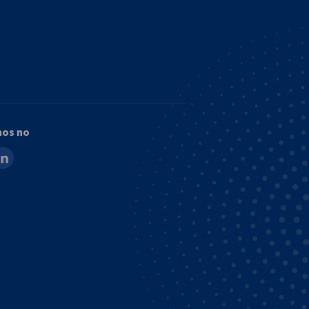
nos no
ook
inkedin