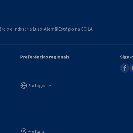
rcio e Indústria Luso-Alemã!
Estágio na CCILA
Preferências regionais
Siga-
faceb
l
Portuguese
Portugal