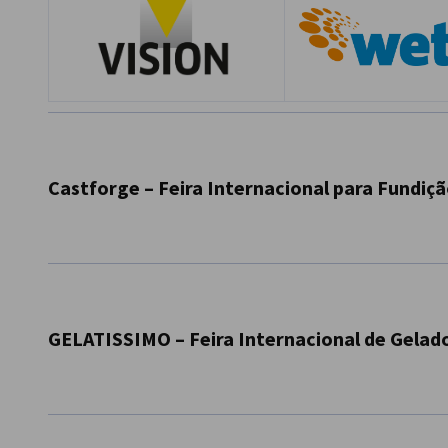
Castforge – Feira Internacional para Fundiç
A
CastForge
-
Feira Internacional de Fundição e Forjamen
indústria, reunindo os principais players do setor e aprese
GELATISSIMO – Feira Internacional de Gelad
Tópicos da CastForge:
-
Fundição e forjamento
- Produção de componentes em ferro fundido, aço e metai
A
Gelatissimo
, que decorre em simultâneo com a Intergast
- Fundição centrífuga, em areia, de precisão e em shell mo