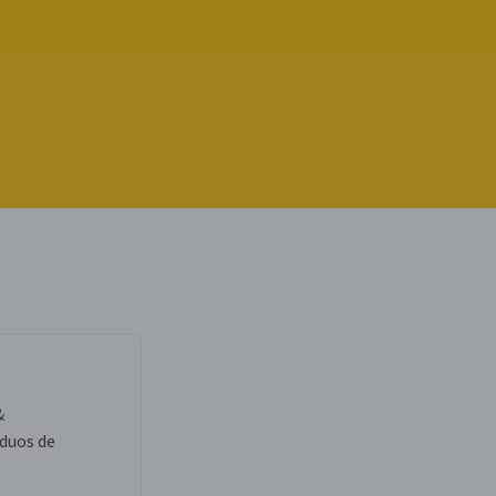
técnicos e agências de publicidade em torno
fica e soluções digitais para espaços
próximas edições no
site
.
&
duos de