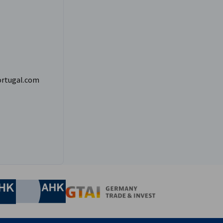
ortugal.com
nomic Affairs and Energy
Chamber of Commerce and Industry
hamber of Commerce and Industry
AHK.de
Germany Trade & In