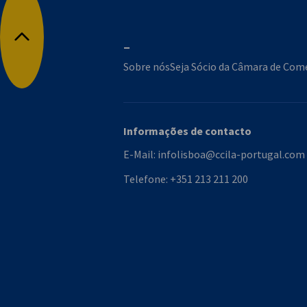
_
Voltar ao inicio
Sobre nós
Seja Sócio da Câmara de Comé
Informações de contacto
E-Mail:
infolisboa@ccila-portugal.com
Telefone:
+351 213 211 200