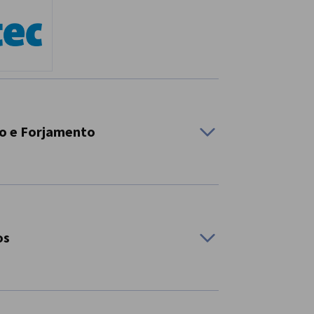
ão e Forjamento
to é o ponto de encontro de referência para a
ntando toda a cadeia de valor.
os
s não ferrosos
ra, é a maior feira profissional dedicada ao
lding