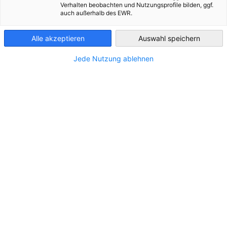
Verhalten beobachten und Nutzungsprofile bilden, ggf.
auch außerhalb des EWR.
Portugal
Alle akzeptieren
Auswahl speichern
Jede Nutzung ablehnen
Newsletter Recht & Steuern - Ausgabe 2
Mai 2024
DOWNLOAD
NEWSLETTER
Hier herunterladen