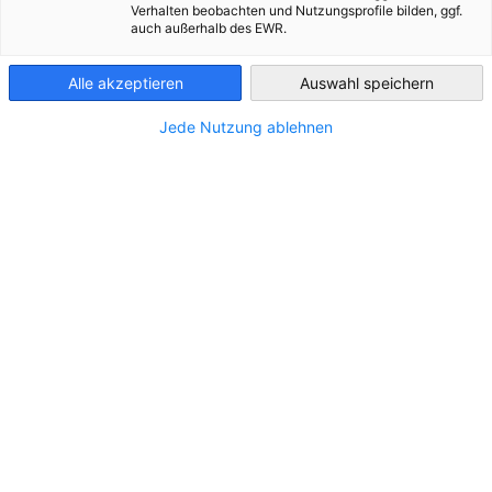
Verhalten beobachten und Nutzungsprofile bilden, ggf.
auch außerhalb des EWR.
Portugal
Alle akzeptieren
Auswahl speichern
Jede Nutzung ablehnen
Newsletter Recht & Steuern - Ausgabe 8
Dezember | Nr.8 2025
DOWNLOAD
NEWSLETTER
Hier herunterladen