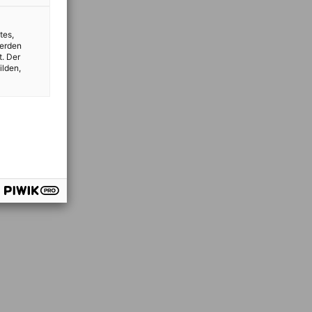
tes,
werden
t. Der
ilden,