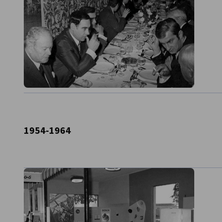
zwischen Portugal und Deutschland, und die Geschä
weiter gut.
1967 – Die Kammer übernimmt die Bezeichnung Deu
Handelskammer und unterstreicht damit den starke
Industrie im Land.
Zwischen 1954 und 1973 steigt das deutsche Impor
Escudos auf 10.000 Millionen. Im gleichen Zeitraum
Millionen auf 3.000 Millionen Escudos. Deutschland 
1 von Portugal und als Nr. 3 unter den Abnehmern.
Die Kammer begleitet die neue Dynamik in den Wi
1954-1964
Deutschland mit einem an diese Realität angepasst
an Kunden und Mitgliedern beständig steigt.
Das Jahrzehnt endet mit neuen Herausforderungen 
der Revolution vom 25. April 1974.
Gründung der Kammer
10. November 1954 - Gründung der ersten Deutsch
Gründungsunternehmen. Gründungspräsident Joaquim