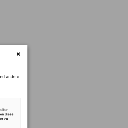
rend andere
helfen
zen diese
er zu