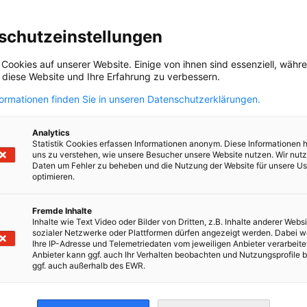
schutzeinstellungen
 Cookies auf unserer Website. Einige von ihnen sind essenziell, wäh
, diese Website und Ihre Erfahrung zu verbessern.
formationen finden Sie in unseren Datenschutzerklärungen.
Analytics
Statistik Cookies erfassen Informationen anonym. Diese Informationen 
Célia Ferreira
uns zu verstehen, wie unsere Besucher unsere Website nutzen. Wir nut
Daten um Fehler zu beheben und die Nutzung der Website für unsere Us
Fiskalassistenz Deutschland,
Fiskalv
optimieren.
Lohnbuchhaltung
Mehrwe
Fremde Inhalte
+351 213 211 213
Inhalte wie Text Video oder Bilder von Dritten, z.B. Inhalte anderer Websi
sozialer Netzwerke oder Plattformen dürfen angezeigt werden. Dabei 
Ihre IP-Adresse und Telemetriedaten vom jeweiligen Anbieter verarbeite
Anbieter kann ggf. auch Ihr Verhalten beobachten und Nutzungsprofile b
ggf. auch außerhalb des EWR.