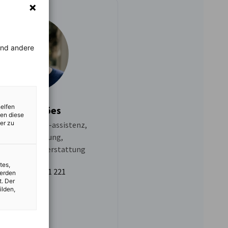
rend andere
helfen
Sónia Simões
zen diese
er zu
ertretung und -assistenz,
Lohnbuchhaltung,
rtsteuerrückerstattung
tes,
+351 213 211 221
werden
t. Der
ilden,