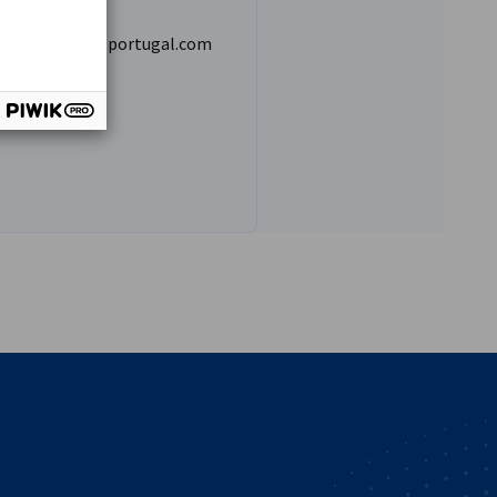
simoes@ccila-portugal.com
vest