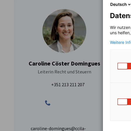
Deutsch
Daten
Wir nutzen
uns helfen
Weitere In
Caroline Cöster Domingues
Leiterin Recht und Steuern
+351 213 211 207
caroline-domingues@ccila-