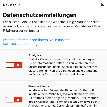
Deutsch
Suche öffnen
Navi
Ein
Datenschutzeinstellungen
Wir nutzen Cookies auf unserer Website. Einige von ihnen sind
essenziell, während andere uns helfen, diese Website und Ihre
Erfahrung zu verbessern.
Weitere Informationen finden Sie in unseren
Datenschutzerklärungen.
Analytics
Statistik Cookies erfassen Informationen anonym.
Diese Informationen helfen uns zu verstehen, wie
@stock.adobe
unsere Besucher unsere Website nutzen. Wir nutzen
Umweltsektor in Kap Verde
diese Daten um Fehler zu beheben und die Nutzung
der Website für unsere User zu optimieren.
German
Fremde Inhalte
Mit einem stetigen Wachstum der Bevölkerung, wie auch des
Inhalte wie Text Video oder Bilder von Dritten, z.B.
Tourismus, entwickeln sich die Herausforderungen im Rahmen
Inhalte anderer Websites, sozialer Netzwerke oder
Plattformen dürfen angezeigt werden. Dabei werden
der Umweltbranche, und insbesondere der Abfall- und
Ihre IP-Adresse und Telemetriedaten vom jeweiligen
Kreislaufwirtschaft, für Inselstaaten wie Kap Verde zu einem
Anbieter verarbeitet. Der Anbieter kann ggf. auch Ihr