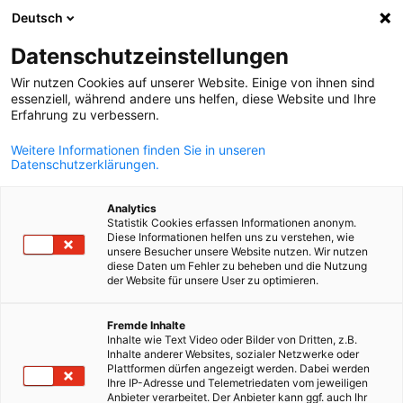
Deutsch
Suche öffnen
Navi
Ein
Datenschutzeinstellungen
Wir nutzen Cookies auf unserer Website. Einige von ihnen sind
essenziell, während andere uns helfen, diese Website und Ihre
Erfahrung zu verbessern.
Weitere Informationen finden Sie in unseren
Datenschutzerklärungen.
Analytics
Statistik Cookies erfassen Informationen anonym.
Diese Informationen helfen uns zu verstehen, wie
Download
01/04/2025
unsere Besucher unsere Website nutzen. Wir nutzen
diese Daten um Fehler zu beheben und die Nutzung
der Website für unsere User zu optimieren.
Newsletter Recht & Steuern -
German
Fremde Inhalte
Ausgabe 2
Inhalte wie Text Video oder Bilder von Dritten, z.B.
Inhalte anderer Websites, sozialer Netzwerke oder
Plattformen dürfen angezeigt werden. Dabei werden
Ihre IP-Adresse und Telemetriedaten vom jeweiligen
April | Nr.2 2025
Anbieter verarbeitet. Der Anbieter kann ggf. auch Ihr